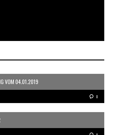
 VOM 04.01.2019
0
R
0