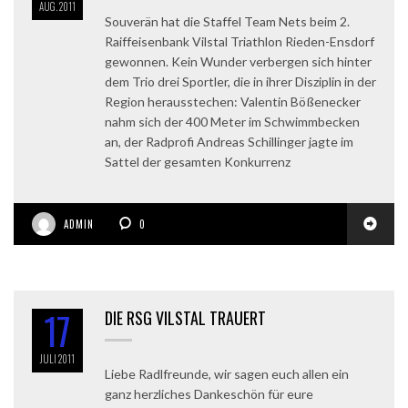
AUG.
2011
Souverän hat die Staffel Team Nets beim 2.
Raiffeisenbank Vilstal Triathlon Rieden-Ensdorf
gewonnen. Kein Wunder verbergen sich hinter
dem Trio drei Sportler, die in ihrer Disziplin in der
Region herausstechen: Valentin Bößenecker
nahm sich der 400 Meter im Schwimmbecken
an, der Radprofi Andreas Schillinger jagte im
Sattel der gesamten Konkurrenz
ADMIN
0
17
DIE RSG VILSTAL TRAUERT
JULI
2011
Liebe Radlfreunde, wir sagen euch allen ein
ganz herzliches Dankeschön für eure